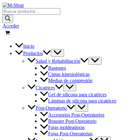
Ir
al
Búsqueda
contenido
de
productos
Acceder
Inicio
Productos
Salud y Rehabilitación
Bastones
Cintas kinesiológicas
Medias de compresión
Cicatrices
Gel de silicona para cicatrices
Láminas de silicona para cicatrices
Post-Operatorio
Accesorios Post-Operatorios
Brassier Post-Operatorio
Fajas moldeadoras
Fajas Post-Operatorias