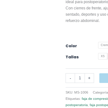
ideal para postoperator
Con cierres de frente, 
sentado, deportes y uso 
refuerzo abdominal.
Color
Crem
Tallas
XS
Faja
-
+
Postoperatoria
Chaleco
para
SKU:
MS-1006
Categorí
Hombre
Etiquetas:
faja de compres
cantidad
postoperatoria
,
faja postop