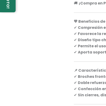
¡Compra en P
🚚
💙 Beneficios d
Compresión e
✔
Favorece la r
✔
Diseño tipo c
✔
Permite el us
✔
Aporta soport
✔
📌 Característi
Broches front
✔
Doble refuer
✔
Confección en
✔
Sin cierres, d
✔