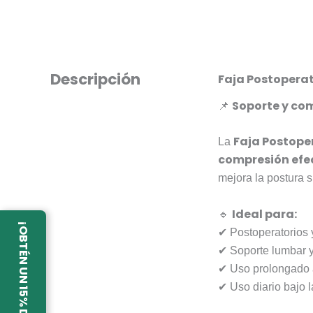
Descripción
Faja Postopera
Soporte y co
📌
Faja Postope
La
compresión efec
mejora la postura s
Ideal para:
🔹
¡OBTÉN UN 15% DTO!
✔ Postoperatorios y
✔ Soporte lumbar y
✔ Uso prolongado a
✔ Uso diario bajo l