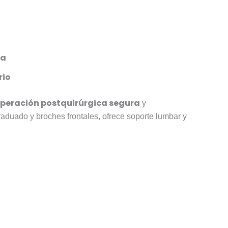
da
rio
peración postquirúrgica segura
y
raduado y broches frontales, ofrece soporte lumbar y