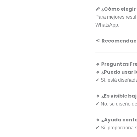
🩹 ¿Cómo elegir
Para mejores result
WhatsApp.
Recomendaci
📢
🔹 Preguntas Fr
🔹 ¿Puedo usar l
✔ Sí, está diseñad
🔹 ¿Es visible b
✔ No, su diseño del
🔹 ¿Ayuda con l
✔ Sí, proporciona 