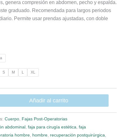
ios, genera compresión en abdomen, pecho y espalda.
ajuste graduado. Recomendada para largos periodos
diario. Permite usar prendas ajustadas, con doble
a
S
M
L
XL
Añadir al carrito
as:
Cuerpo
,
Fajas Post-Operatorias
ión abdominal
,
faja para cirugía estética
,
faja
eratoria hombre
,
hombre
,
recuperación postquirúrgica
,