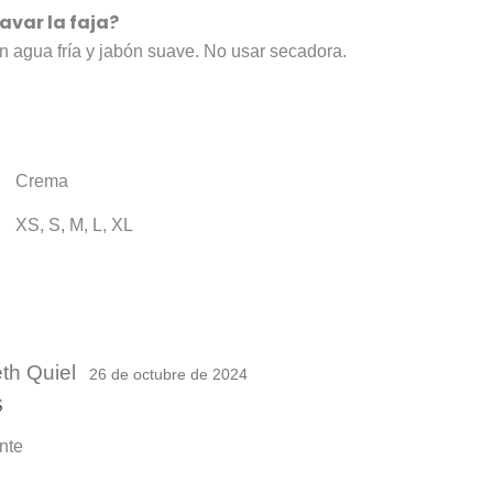
avar la faja?
 agua fría y jabón suave. No usar secadora.
Crema
XS, S, M, L, XL
eth Quiel
26 de octubre de 2024
do con
nte