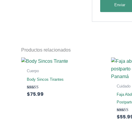
Productos relacionados
Cuerpo
Body Sincos Tirantes
Cuidado
$
75.99
Valorado con
Faja Abd
5.00
de 5
Postpart
$
55.9
Valorado
con
4.50
de 5