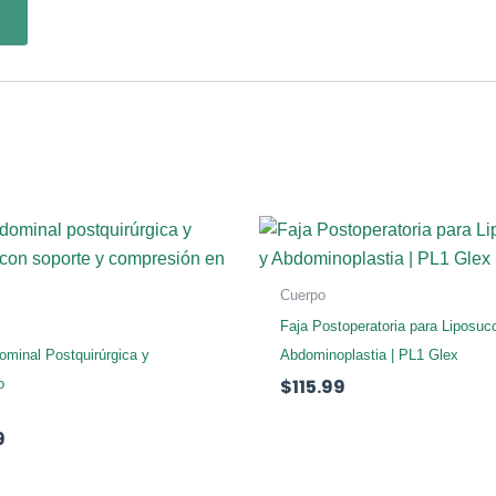
Cuerpo
Faja Postoperatoria para Liposuc
ominal Postquirúrgica y
Abdominoplastia | PL1 Glex
$
115.99
o
9