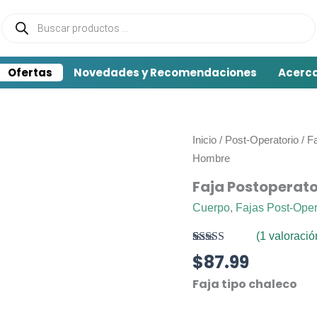
Búsqueda
de
productos
Ofertas
Novedades y Recomendaciones
Acerc
Inicio
/
Post-Operatorio
/
Fa
Hombre
Faja Postoperat
Cuerpo
,
Fajas Post-Oper
(
1
valoración
Valorado con
1
$
87.99
5.00
de 5 en
base a
Faja tipo chaleco
valoración de
un cliente