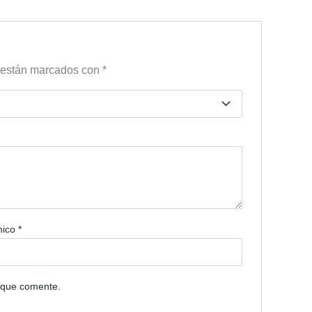
s están marcados con
*
nico
*
 que comente.