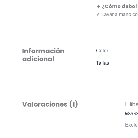
🔹 ¿Cómo debo l
✔ Lavar a mano con
Información
Color
adicional
Tallas
Valoraciones (1)
Lilib
Valora
Exele
5
de 5