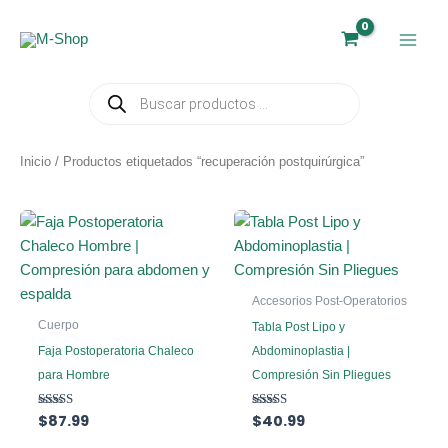
Ir
al
contenido
Búsqueda
de
productos
Inicio
/ Productos etiquetados “recuperación postquirúrgica”
Accesorios Post-Operatorios
Cuerpo
Tabla Post Lipo y
Faja Postoperatoria Chaleco
Abdominoplastia |
para Hombre
Compresión Sin Pliegues
Valorado
$
87.99
Valorado
$
40.99
con
con
5.00
5.00