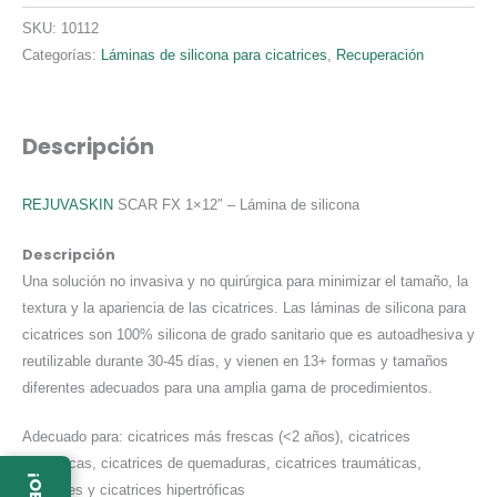
de
Silicona
SKU:
10112
cantidad
Categorías:
Láminas de silicona para cicatrices
,
Recuperación
Descripción
REJUVASKIN
SCAR FX 1×12″ – Lámina de silicona
Descripción
Una solución no invasiva y no quirúrgica para minimizar el tamaño, la
textura y la apariencia de las cicatrices. Las láminas de silicona para
cicatrices son 100% silicona de grado sanitario que es autoadhesiva y
reutilizable durante 30-45 días, y vienen en 13+ formas y tamaños
diferentes adecuados para una amplia gama de procedimientos.
Adecuado para: cicatrices más frescas (<2 años), cicatrices
quirúrgicas, cicatrices de quemaduras, cicatrices traumáticas,
queloides y cicatrices hipertróficas