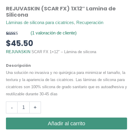
REJUVASKIN (SCAR FX) 1X12″ Lamina de
Silicona
Láminas de silicona para cicatrices
,
Recuperación
(
1
valoración de cliente)
Valorado
1
$
45.50
con
5.00
de
5 en base a
REJUVASKIN
SCAR FX 1×12″ – Lámina de silicona
valoración
de un
cliente
Descripción
Una solución no invasiva y no quirúrgica para minimizar el tamaño, la
textura y la apariencia de las cicatrices. Las láminas de silicona para
cicatrices son 100% silicona de grado sanitario que es autoadhesiva y
reutilizable durante 30-45 días
REJUVASKIN
-
+
(SCAR
FX)
1X12"
Añadir al carrito
Lamina