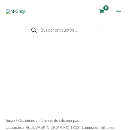
Ir
al
contenido
Búsqueda
de
productos
Inicio
/
Cicatrices
/
Láminas de silicona para
cicatrices
/ REJUVASKIN (SCAR FX) 1X12″ Lamina de Silicona