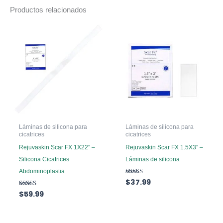
e
Productos relacionados
r
n
a
t
i
v
e
:
Láminas de silicona para
Láminas de silicona para
cicatrices
cicatrices
Rejuvaskin Scar FX 1X22″ –
Rejuvaskin Scar FX 1.5X3″ –
Silicona Cicatrices
Láminas de silicona
Abdominoplastia
Valorado
$
37.99
con
Valorado
$
59.99
5.00
con
de 5
5.00
de 5