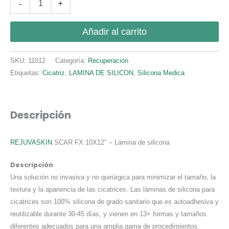
-
+
(SCAR
FX)
10"X12"
Añadir al carrito
LAMINA
DE
SILICONA
SKU:
11012
Categoría:
Recuperación
cantidad
Etiquetas:
Cicatriz
,
LAMINA DE SILICON
,
Silicona Medica
Descripción
REJUVASKIN
SCAR FX 10X12″ – Lámina de silicona
Descripción
Una solución no invasiva y no quirúrgica para minimizar el tamaño, la
textura y la apariencia de las cicatrices. Las láminas de silicona para
cicatrices son 100% silicona de grado sanitario que es autoadhesiva y
reutilizable durante 30-45 días, y vienen en 13+ formas y tamaños
diferentes adecuados para una amplia gama de procedimientos.