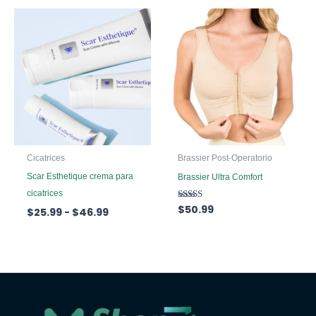
Cicatrices
Brassier Post-Operatorio
Scar Esthetique crema para
Brassier Ultra Comfort
cicatrices
Valorado
$
50.99
Rango
$
25.99
-
$
46.99
con
de
5.00
de 5
precios:
desde
$25.99
hasta
$46.99