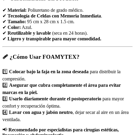
✔
Material:
Poliuretano de grado médico.
✔
Tecnología de Celdas con Memoria Inmediata
.
✔
Tamaño:
95 cm x 28 cm x 1.5 cm.
✔
Color:
Azul.
✔
Reutilizable y lavable
(seca en 24 horas).
✔
Ligero y transpirable para mayor comodidad.
🩹 ¿Cómo Usar FOAMYTEX?
1️⃣
Colocar bajo la faja en la zona deseada
para distribuir la
compresión.
2️⃣
Asegurar que cubra completamente el área para evitar
marcas en la piel.
3️⃣
Usarlo diariamente durante el postoperatorio
para mayor
confort y recuperación óptima.
4️⃣
Lavar con agua y jabón neutro
, dejar secar al aire en un área
ventilada.
📢
Recomendado por especialistas para cirugías estéticas,