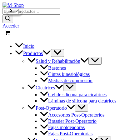
Ir
al
Búsqueda
Sale!
Sale!
contenido
de
productos
Acceder
Inicio
Productos
Salud y Rehabilitación
Bastones
Cintas kinesiológicas
Medias de compresión
Cicatrices
Gel de silicona para cicatrices
Láminas de silicona para cicatrices
Post-Operatorio
Accesorios Post-Operatorios
Brassier Post-Operatorio
Fajas moldeadoras
Fajas Post-Operatorias