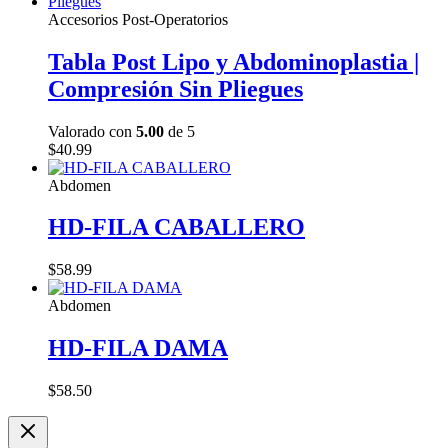
original
actual
era:
es:
Accesorios Post-Operatorios
$40.99.
$30.99.
Tabla Post Lipo y Abdominoplastia |
Compresión Sin Pliegues
Valorado con
5.00
de 5
$
40.99
Abdomen
HD-FILA CABALLERO
$
58.99
Abdomen
HD-FILA DAMA
$
58.50