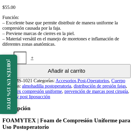
$
55.00
Función:
– Excelente base que permite distribuir de manera uniforme la
compresión causada por la faja.
– Previene marcas de cierres en la piel.
– Material versátil en el manejo de moretones e inflamación de
diferentes zonas anatómicas.
FOAMYTEX
-
+
COOL
¡OBTÉN UN 15% DTO!
cantidad
Añadir al carrito
SKU:
MS-1021
Categorías:
Accesorios Post-Operatorios
,
Cuerpo
Etiquetas:
almohadilla postoperatoria
,
distribución de presión fajas
,
Foamytex compresión uniforme
,
prevención de marcas post cirugía
,
recovery post liposucción
Descripción
FOAMYTEX | Foam de Compresión Uniforme para
Uso Postoperatorio