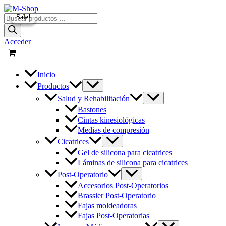
Ir
al
Búsqueda
Sale!
Sale!
contenido
de
productos
Acceder
Inicio
Productos
Salud y Rehabilitación
Bastones
Cintas kinesiológicas
Medias de compresión
Cicatrices
Gel de silicona para cicatrices
Láminas de silicona para cicatrices
Post-Operatorio
Accesorios Post-Operatorios
Brassier Post-Operatorio
Fajas moldeadoras
Fajas Post-Operatorias