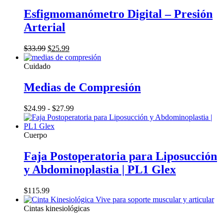
Esfigmomanómetro Digital – Presión
Arterial
El
El
$
33.99
$
25.99
precio
precio
original
actual
Cuidado
era:
es:
$33.99.
$25.99.
Medias de Compresión
Rango
$
24.99
-
$
27.99
de
precios:
desde
Cuerpo
$24.99
hasta
Faja Postoperatoria para Liposucción
$27.99
y Abdominoplastia | PL1 Glex
$
115.99
Cintas kinesiológicas