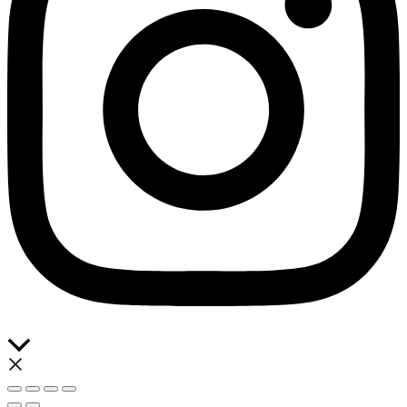
Scroll
al
inicio