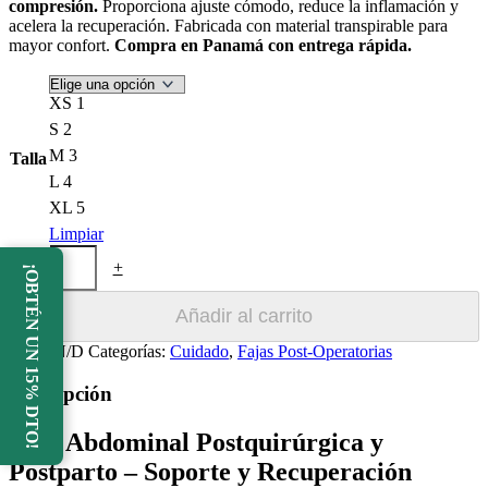
compresión.
Proporciona ajuste cómodo, reduce la inflamación y
acelera la recuperación. Fabricada con material transpirable para
mayor confort.
Compra en Panamá con entrega rápida.
XS 1
S 2
M 3
Talla
L 4
XL 5
Limpiar
Faja
-
+
¡OBTÉN UN 15% DTO!
Abdominal
Postquirúrgica
y
Añadir al carrito
Postparto
cantidad
SKU:
N/D
Categorías:
Cuidado
,
Fajas Post-Operatorias
Descripción
Faja Abdominal Postquirúrgica y
Postparto – Soporte y Recuperación