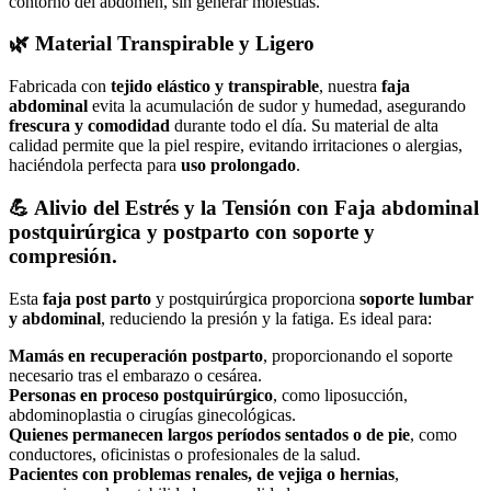
contorno del abdomen, sin generar molestias.
🌿
Material Transpirable y Ligero
Fabricada con
tejido elástico y transpirable
, nuestra
faja
abdominal
evita la acumulación de sudor y humedad, asegurando
frescura y comodidad
durante todo el día. Su material de alta
calidad permite que la piel respire, evitando irritaciones o alergias,
haciéndola perfecta para
uso prolongado
.
💪
Alivio del Estrés y la Tensión con Faja abdominal
postquirúrgica y postparto con soporte y
compresión.
Esta
faja post parto
y postquirúrgica proporciona
soporte lumbar
y abdominal
, reduciendo la presión y la fatiga. Es ideal para:
Mamás en recuperación postparto
, proporcionando el soporte
necesario tras el embarazo o cesárea.
Personas en proceso postquirúrgico
, como liposucción,
abdominoplastia o cirugías ginecológicas.
Quienes permanecen largos períodos sentados o de pie
, como
conductores, oficinistas o profesionales de la salud.
Pacientes con problemas renales, de vejiga o hernias
,