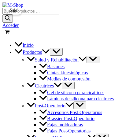
Ir
al
Búsqueda
Sale!
contenido
de
productos
Acceder
Inicio
Productos
Salud y Rehabilitación
Bastones
Cintas kinesiológicas
Medias de compresión
Cicatrices
Gel de silicona para cicatrices
Láminas de silicona para cicatrices
Post-Operatorio
Accesorios Post-Operatorios
Brassier Post-Operatorio
Fajas moldeadoras
Fajas Post-Operatorias