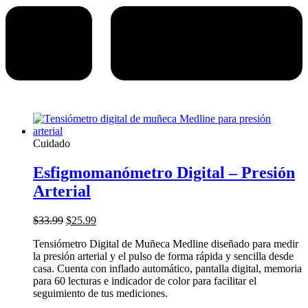
Cuidado
Esfigmomanómetro Digital – Presión
Arterial
El
El
$
33.99
$
25.99
precio
precio
Tensiómetro Digital de Muñeca Medline diseñado para medir
original
actual
la presión arterial y el pulso de forma rápida y sencilla desde
era:
es:
casa. Cuenta con inflado automático, pantalla digital, memoria
$33.99.
$25.99.
para 60 lecturas e indicador de color para facilitar el
seguimiento de tus mediciones.