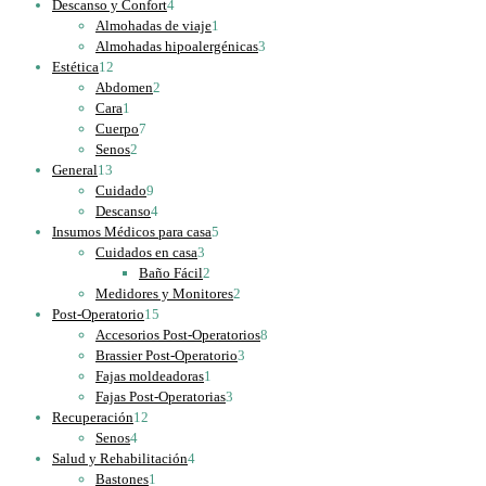
4
productos
Descanso y Confort
4
productos
1
Almohadas de viaje
1
producto
3
Almohadas hipoalergénicas
3
12
productos
Estética
12
productos
2
Abdomen
2
1
productos
Cara
1
producto
7
Cuerpo
7
2
productos
Senos
2
13
productos
General
13
productos
9
Cuidado
9
productos
4
Descanso
4
productos
5
Insumos Médicos para casa
5
3
productos
Cuidados en casa
3
productos
2
Baño Fácil
2
productos
2
Medidores y Monitores
2
15
productos
Post-Operatorio
15
productos
8
Accesorios Post-Operatorios
8
3
productos
Brassier Post-Operatorio
3
1
productos
Fajas moldeadoras
1
producto
3
Fajas Post-Operatorias
3
12
productos
Recuperación
12
4
productos
Senos
4
productos
4
Salud y Rehabilitación
4
1
productos
Bastones
1