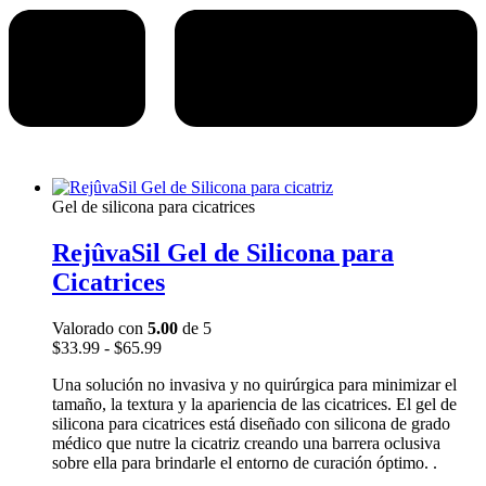
Gel de silicona para cicatrices
RejûvaSil Gel de Silicona para
Cicatrices
Valorado con
5.00
de 5
Rango
$
33.99
-
$
65.99
de
Una solución no invasiva y no quirúrgica para minimizar el
precios:
tamaño, la textura y la apariencia de las cicatrices. El gel de
desde
silicona para cicatrices está diseñado con silicona de grado
$33.99
médico que nutre la cicatriz creando una barrera oclusiva
hasta
sobre ella para brindarle el entorno de curación óptimo. .
$65.99