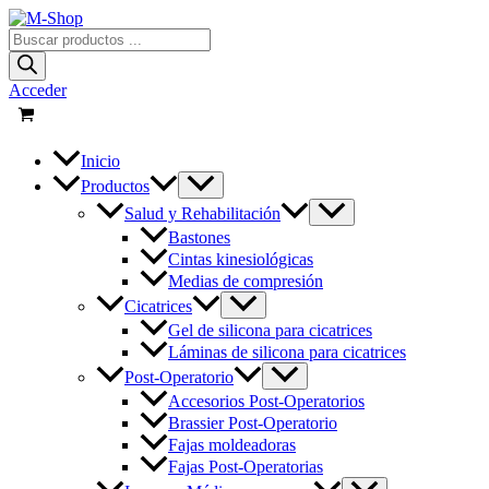
Ir
al
Búsqueda
contenido
de
productos
Acceder
Inicio
Productos
Salud y Rehabilitación
Bastones
Cintas kinesiológicas
Medias de compresión
Cicatrices
Gel de silicona para cicatrices
Láminas de silicona para cicatrices
Post-Operatorio
Accesorios Post-Operatorios
Brassier Post-Operatorio
Fajas moldeadoras
Fajas Post-Operatorias