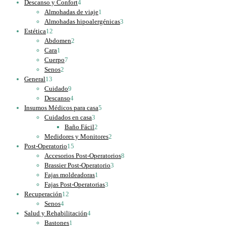
4
productos
Descanso y Confort
4
productos
1
Almohadas de viaje
1
producto
3
Almohadas hipoalergénicas
3
12
productos
Estética
12
productos
2
Abdomen
2
1
productos
Cara
1
producto
7
Cuerpo
7
2
productos
Senos
2
13
productos
General
13
productos
9
Cuidado
9
productos
4
Descanso
4
productos
5
Insumos Médicos para casa
5
3
productos
Cuidados en casa
3
productos
2
Baño Fácil
2
productos
2
Medidores y Monitores
2
15
productos
Post-Operatorio
15
productos
8
Accesorios Post-Operatorios
8
3
productos
Brassier Post-Operatorio
3
1
productos
Fajas moldeadoras
1
producto
3
Fajas Post-Operatorias
3
12
productos
Recuperación
12
4
productos
Senos
4
productos
4
Salud y Rehabilitación
4
1
productos
Bastones
1