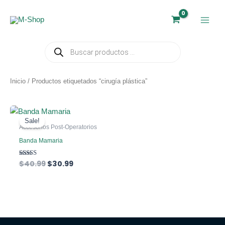
Ir
al
contenido
Búsqueda
de
productos
Inicio
/ Productos etiquetados “cirugía plástica”
Sale!
Accesorios Post-Operatorios
Banda Mamaria
El
El
Valorado
$
40.99
$
30.99
con
precio
precio
5.00
original
actual
de 5
era:
es:
$40.99.
$30.99.