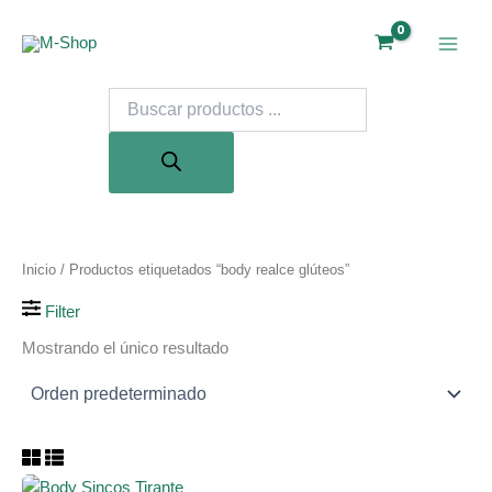
Ir
al
contenido
Búsqueda
de
productos
Inicio
/ Productos etiquetados “body realce glúteos”
Filter
Mostrando el único resultado