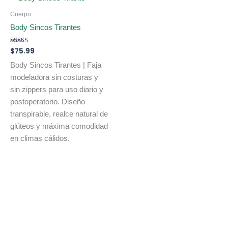
Cuerpo
Body Sincos Tirantes
Valorado
$
75.99
con
5.00
Body Sincos Tirantes | Faja
de 5
modeladora sin costuras y
sin zippers para uso diario y
postoperatorio. Diseño
transpirable, realce natural de
glúteos y máxima comodidad
en climas cálidos.