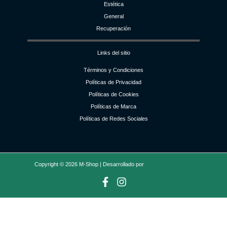
Estética
General
Recuperación
Links del sitio
Términos y Condiciones
Políticas de Privacidad
Políticas de Cookies
Políticas de Marca
Políticas de Redes Sociales
Copyright © 2026 M-Shop | Desarrollado por
Jootser Technologies
Buscar